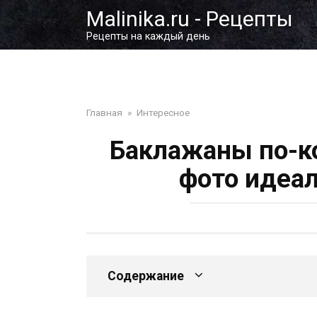
Перейти
Malinika.ru - Рецепты
к
Рецепты на каждый день
контенту
Главная
»
Интересное
Баклажаны по-ко
фото идеа
Содержание