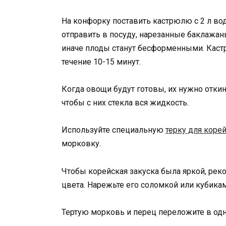
На конфорку поставить кастрюлю с 2 л вод
отправить в посуду, нарезанные баклажан
иначе плоды станут бесформенными. Кас
течение 10-15 минут.
Когда овощи будут готовы, их нужно откин
чтобы с них стекла вся жидкость.
Используйте специальную
терку для коре
морковку.
Чтобы корейская закуска была яркой, рек
цвета. Нарежьте его соломкой или кубикам
Тертую морковь и перец переложите в одн