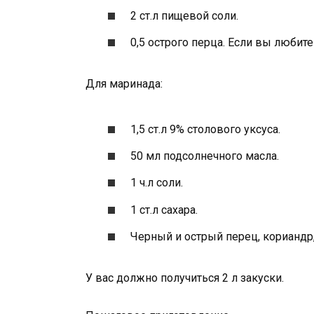
2 ст.л пищевой соли.
0,5 острого перца. Если вы любит
Для маринада:
1,5 ст.л 9% столового уксуса.
50 мл подсолнечного масла.
1 ч.л соли.
1 ст.л сахара.
Черный и острый перец, кориандр,
У вас должно получиться 2 л закуски.