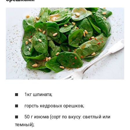
1кг шпината;
горсть кедровых орешков;
50 г изюма (сорт по вкусу: светлый или
темный);