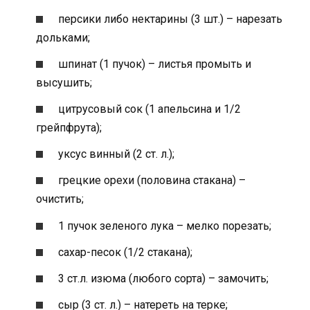
персики либо нектарины (3 шт.) – нарезать
дольками;
шпинат (1 пучок) – листья промыть и
высушить;
цитрусовый сок (1 апельсина и 1/2
грейпфрута);
уксус винный (2 ст. л.);
грецкие орехи (половина стакана) –
очистить;
1 пучок зеленого лука – мелко порезать;
сахар-песок (1/2 стакана);
3 ст.л. изюма (любого сорта) – замочить;
сыр (3 ст. л.) – натереть на терке;