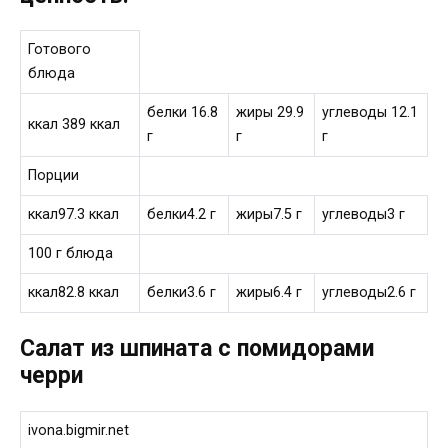
Готового
блюда
белки 16.8
жиры 29.9
углеводы 12.1
ккал 389 ккал
г
г
г
Порции
ккал97.3 ккал
белки4.2 г
жиры7.5 г
углеводы3 г
100 г блюда
ккал82.8 ккал
белки3.6 г
жиры6.4 г
углеводы2.6 г
Салат из шпината с помидорами
черри
ivona.bigmir.net