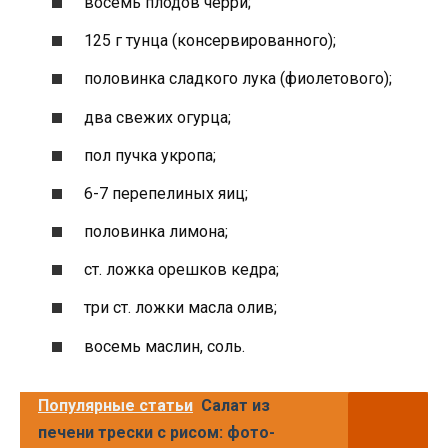
восемь плодов черри;
125 г тунца (консервированного);
половинка сладкого лука (фиолетового);
два свежих огурца;
пол пучка укропа;
6-7 перепелиных яиц;
половинка лимона;
ст. ложка орешков кедра;
три ст. ложки масла олив;
восемь маслин, соль.
Популярные статьи
Салат из
печени трески с рисом: фото-