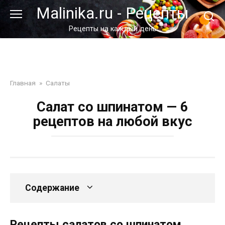
Перейти
Malinika.ru - Рецепты
к
контенту
Рецепты на каждый день
Главная
»
Салаты
Салат со шпинатом — 6
рецептов на любой вкус
Содержание
Рецепты салатов со шпинатом