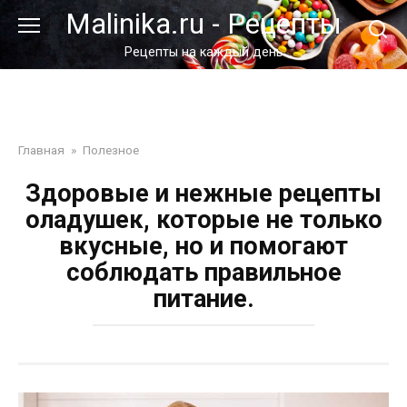
Перейти
Malinika.ru - Рецепты
к
контенту
Рецепты на каждый день
Главная
»
Полезное
Здоровые и нежные рецепты
оладушек, которые не только
вкусные, но и помогают
соблюдать правильное
питание.