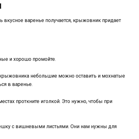
и
ь вкусное варенье получается, крыжовник придает
ные и хорошо промойте.
 крыжовника небольшие можно оставить и мохнатые
ься в варенье.
стах проткните иголкой. Это нужно, чтобы при
шку с вишневыми листьями. Они нам нужны для