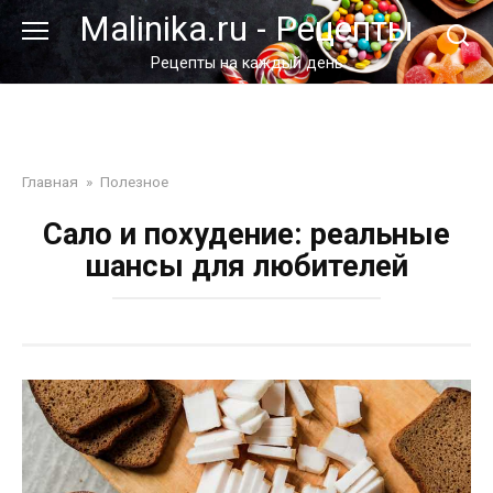
Перейти
Malinika.ru - Рецепты
к
контенту
Рецепты на каждый день
Главная
»
Полезное
Сало и похудение: реальные
шансы для любителей