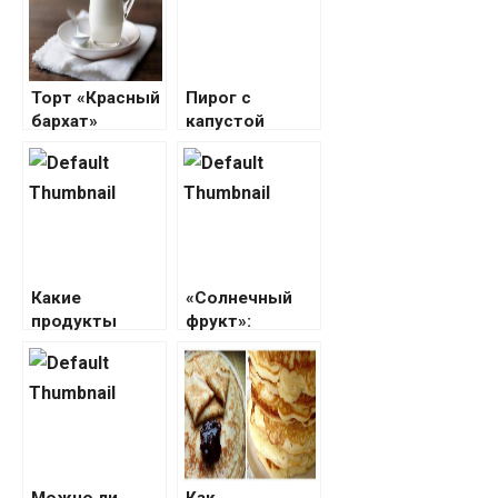
Торт «Красный
Пирог с
бархат»
капустой
Какие
«Солнечный
продукты
фрукт»:
ускоряют
полезные
старение
свойства,
организма в
рецепты и
досрочном
польза
режиме
грейпфрута
Можно ли
Как