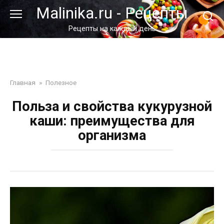
Перейти
Malinika.ru - Рецепты
к
контенту
Рецепты на каждый день
Главная
»
Полезное
Польза и свойства кукурузной
каши: преимущества для
организма