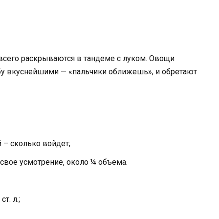
сего раскрываются в тандеме с луком. Овощи
обу вкуснейшими — «пальчики оближешь», и обретают
 – сколько войдет;
 свое усмотрение, около ¼ объема.
т. л.;