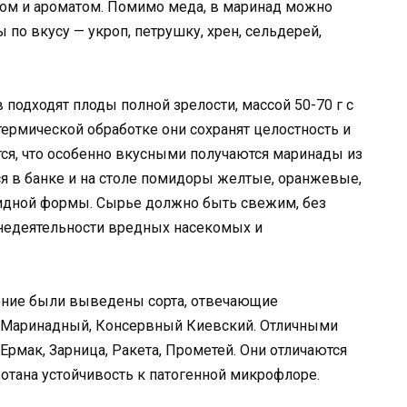
м и ароматом. Помимо меда, в маринад можно
ы по вкусу — укроп, петрушку, хрен, сельдерей,
подходят плоды полной зрелости, массой 50-70 г с
термической обработке они сохранят целостность и
тся, что особенно вкусными получаются маринады из
ся в банке и на столе помидоры желтые, оранжевые,
идной формы. Сырье должно быть свежим, без
недеятельности вредных насекомых и
нение были выведены сорта, отвечающие
 Маринадный, Консервный Киевский. Отличными
рмак, Зарница, Ракета, Прометей. Они отличаются
отана устойчивость к патогенной микрофлоре.