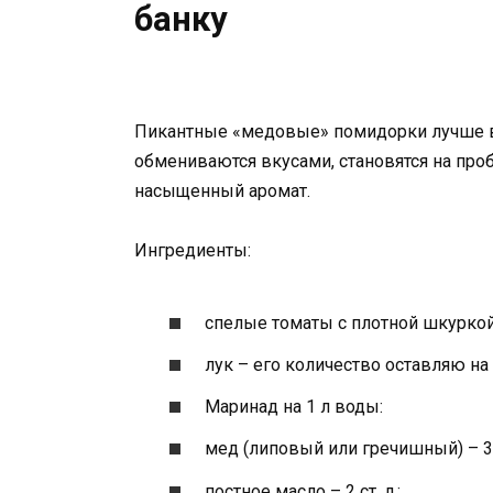
банку
Пикантные «медовые» помидорки лучше в
обмениваются вкусами, становятся на пр
насыщенный аромат.
Ингредиенты:
спелые томаты с плотной шкуркой
лук – его количество оставляю на
Маринад на 1 л воды:
мед (липовый или гречишный) – 3 с
постное масло – 2 ст. л.;