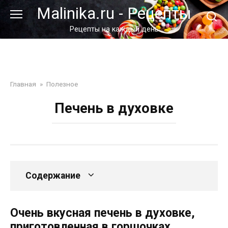
Перейти
Malinika.ru - Рецепты
к
контенту
Рецепты на каждый день
Главная
»
Полезное
Печень в духовке
Содержание
Очень вкусная печень в духовке,
приготовленная в горшочках