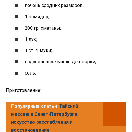
печень средних размеров;
1 помидор;
200 гр. сметаны;
1 лук;
1 ст. л. муки;
подсолнечное масло для жарки;
соль.
Приготовление:
Популярные статьи
Тайский
массаж в Санкт-Петербурге:
искусство расслабления и
восстановления