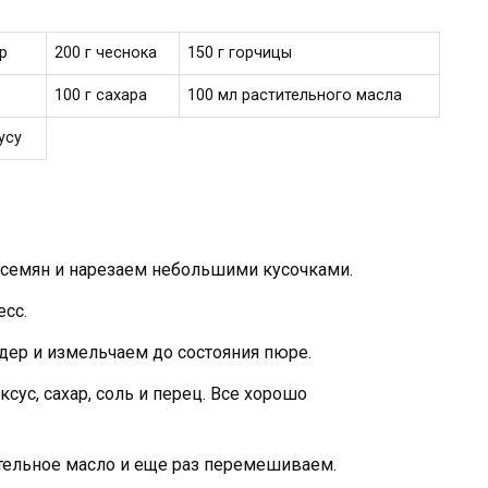
р
200 г чеснока
150 г горчицы
100 г сахара
100 мл растительного масла
усу
семян и нарезаем небольшими кусочками.
есс.
дер и измельчаем до состояния пюре.
сус, сахар, соль и перец. Все хорошо
тельное масло и еще раз перемешиваем.