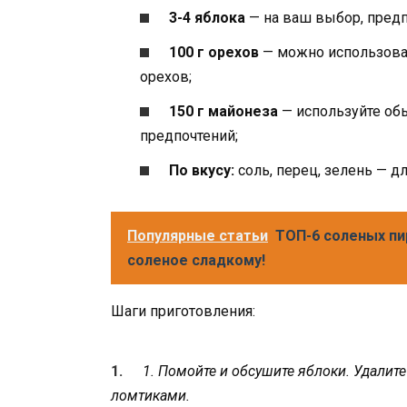
3-4 яблока
— на ваш выбор, предп
100 г орехов
— можно использоват
орехов;
150 г майонеза
— используйте об
предпочтений;
По вкусу:
соль, перец, зелень — д
Популярные статьи
ТОП-6 соленых пи
соленое сладкому!
Шаги приготовления:
1. Помойте и обсушите яблоки. Удалит
ломтиками.