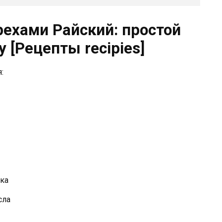
рехами Райский: простой
 [Рецепты recipies]
:
ока
сла