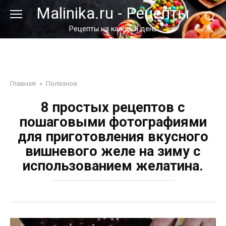
Перейти
Malinika.ru - Рецепты
к
контенту
Рецепты на каждый день
Главная
»
Полезное
8 простых рецептов с
пошаговыми фотографиями
для приготовления вкусного
вишневого желе на зиму с
использованием желатина.