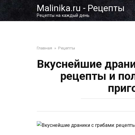
Перейти
Malinika.ru - Рецепты
к
Рецепты на каждый день
контенту
Главная
»
Рецепты
Вкуснейшие драни
рецепты и по
приг