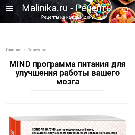
Перейти
Malinika.ru - Рецепты
к
контенту
Рецепты на каждый день
Главная
»
Полезное
MIND программа питания для
улучшения работы вашего
мозга