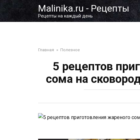
Перейти
Malinika.ru - Рецепты
к
Рецепты на каждый день
контенту
Главная
»
Полезное
5 рецептов при
сома на сковоро