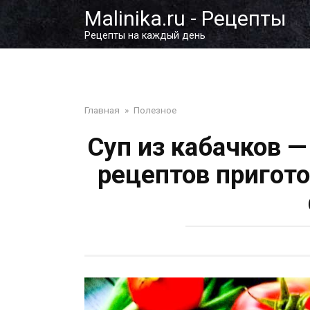
Перейти
Malinika.ru - Рецепты
к
Рецепты на каждый день
контенту
Главная
»
Полезное
Суп из кабачков 
рецептов пригот