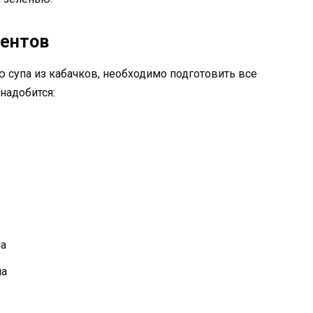
иентов
ю супа из кабачков, необходимо подготовить все
надобится:
на
ла