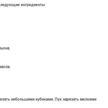
 следующие ингредиенты:
льона;
масла;
резать небольшими кубиками. Лук нарезать мелкими