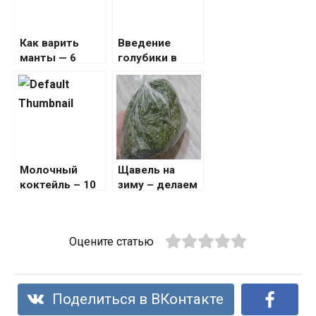
Как варить
Введение
манты — 6
голубики в
правильных
рацион при
рецептов с
грудном
пошаговыми
вскармливании
фото
: оптимальное
время и
способы
Молочный
Щавель на
коктейль – 10
зиму – делаем
рецептов в
заготовку
домашних
условиях с
Оцените статью
пошаговыми
фото: лучшие
идеи для
приготовления
Поделиться в ВКонтакте