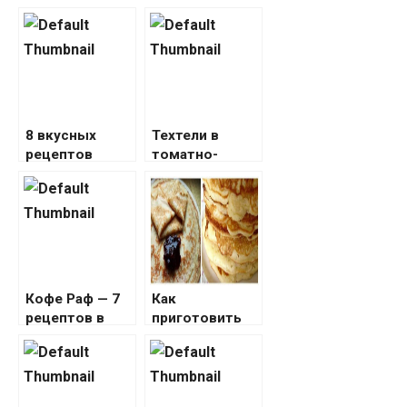
8 вкусных
Техтели в
рецептов
томатно-
приготовления
сметанном
креветочной
соусе в
рыбы с
духовке — 5
пошаговыми
рецептов с
фото
пошаговыми
фото
Кофе Раф — 7
Как
рецептов в
приготовить
домашних
блины?
условиях с
пошаговыми
фото