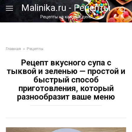
Перейти
Malinika.ru - Рецепты
к
контенту
Рецепты на каждый день
Главная
»
Рецепты
Рецепт вкусного супа с
тыквой и зеленью — простой и
быстрый способ
приготовления, который
разнообразит ваше меню