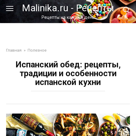
Перейти
Malinika.ru - Рецепты
к
контенту
Рецепты на каждый день
Главная
»
Полезное
Испанский обед: рецепты,
традиции и особенности
испанской кухни