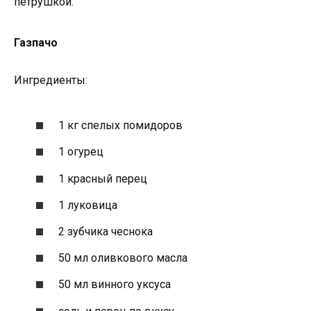
петрушкой.
Газпачо
Ингредиенты:
1 кг спелых помидоров
1 огурец
1 красный перец
1 луковица
2 зубчика чеснока
50 мл оливкового масла
50 мл винного уксуса